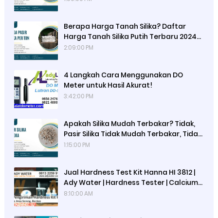
Sucofindo, dan Perbedaan dengan
Pasir Silika Curah
Berapa Harga Tanah Silika? Daftar
Harga Tanah Silika Putih Terbaru 2024
di Ady Water untuk Media Filter Air,
2:09:00 PM
Cartridge Kecil, dan Tabung FRP 1054
4 Langkah Cara Menggunakan DO
Meter untuk Hasil Akurat!
3:42:00 PM
Apakah Silika Mudah Terbakar? Tidak,
Pasir Silika Tidak Mudah Terbakar, Tidak
Beracun, Inert, Namun Berpotensi
1:15:00 PM
Menyebabkan Silicosis Jika Terhirup
Jual Hardness Test Kit Hanna HI 3812 |
Ady Water | Hardness Tester | Calcium
Checker
8:10:00 AM