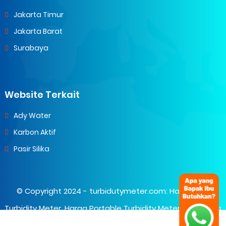
Jakarta Timur
Jakarta Barat
Surabaya
Website Terkait
Ady Water
Karbon Aktif
Pasir Silika
© Copyright 2024 -
turbidutymeter.com: Harga Alat
Turbidity Meter, Harga Portable Turbidity Meter
- All Rights
Reserved.