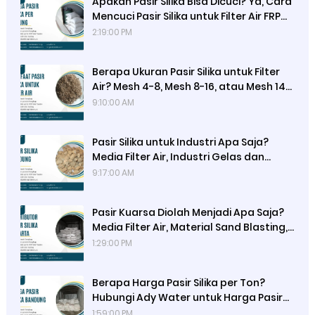
Apakah Pasir Silika Bisa Dicuci? Ya, Cara
Mencuci Pasir Silika untuk Filter Air FRP
dan Filter Aquarium, Backwash, dan
2:19:00 PM
Rinsing
Berapa Ukuran Pasir Silika untuk Filter
Air? Mesh 4-8, Mesh 8-16, atau Mesh 14-
20: Gravel Silika Ideal untuk Penyaringan
9:10:00 AM
Sedimen dan Lumpur dengan Efisiensi
Optimal dari Ady Water
Pasir Silika untuk Industri Apa Saja?
Media Filter Air, Industri Gelas dan
Kaca, Semen, Beton, Keramik, Kosmetik,
9:17:00 AM
Elektronik, dan Lainnya dengan Pasir
Silika dari Ady Water
Pasir Kuarsa Diolah Menjadi Apa Saja?
Media Filter Air, Material Sand Blasting,
Gelas, Kaca, dan Campuran Konstruksi
1:29:00 PM
Seperti Semen, Beton, serta Genteng
Metal
Berapa Harga Pasir Silika per Ton?
Hubungi Ady Water untuk Harga Pasir
Silika Kemasan 50 kg, Hasil Uji Lab
1:59:00 PM