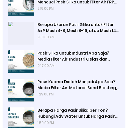
Mencuci Pasir Silika untuk Filter Air FRP
dan Filter Aquarium, Backwash, dan
2:19:00 PM
Rinsing
Berapa Ukuran Pasir Silika untuk Filter
Air? Mesh 4-8, Mesh 8-16, atau Mesh 14-
20: Gravel Silika Ideal untuk Penyaringan
9:10:00 AM
Sedimen dan Lumpur dengan Efisiensi
Optimal dari Ady Water
Pasir Silika untuk Industri Apa Saja?
Media Filter Air, Industri Gelas dan
Kaca, Semen, Beton, Keramik, Kosmetik,
9:17:00 AM
Elektronik, dan Lainnya dengan Pasir
Silika dari Ady Water
Pasir Kuarsa Diolah Menjadi Apa Saja?
Media Filter Air, Material Sand Blasting,
Gelas, Kaca, dan Campuran Konstruksi
1:29:00 PM
Seperti Semen, Beton, serta Genteng
Metal
Berapa Harga Pasir Silika per Ton?
Hubungi Ady Water untuk Harga Pasir
Silika Kemasan 50 kg, Hasil Uji Lab
1:59:00 PM