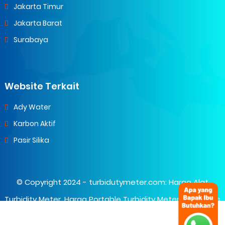
Jakarta Timur
Jakarta Barat
Surabaya
Website Terkait
Ady Water
Karbon Aktif
Pasir Silika
© Copyright 2024 -
turbidutymeter.com: Harga Alat
Turbidity Meter, Harga Portable Turbidity Meter
- All Rights
Reserved.