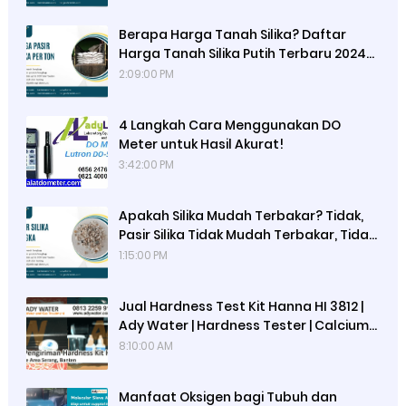
Sucofindo, dan Perbedaan dengan
Pasir Silika Curah
Berapa Harga Tanah Silika? Daftar
Harga Tanah Silika Putih Terbaru 2024
di Ady Water untuk Media Filter Air,
2:09:00 PM
Cartridge Kecil, dan Tabung FRP 1054
4 Langkah Cara Menggunakan DO
Meter untuk Hasil Akurat!
3:42:00 PM
Apakah Silika Mudah Terbakar? Tidak,
Pasir Silika Tidak Mudah Terbakar, Tidak
Beracun, Inert, Namun Berpotensi
1:15:00 PM
Menyebabkan Silicosis Jika Terhirup
Jual Hardness Test Kit Hanna HI 3812 |
Ady Water | Hardness Tester | Calcium
Checker
8:10:00 AM
Manfaat Oksigen bagi Tubuh dan