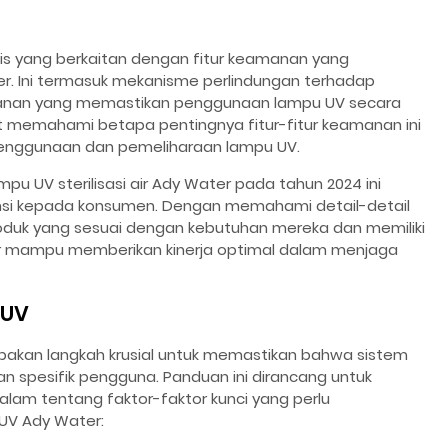
nis yang berkaitan dengan fitur keamanan yang
er. Ini termasuk mekanisme perlindungan terhadap
manan yang memastikan penggunaan lampu UV secara
 memahami betapa pentingnya fitur-fitur keamanan ini
enggunaan dan pemeliharaan lampu UV.
mpu UV sterilisasi air Ady Water pada tahun 2024 ini
nsi kepada konsumen. Dengan memahami detail-detail
roduk yang sesuai dengan kebutuhan mereka dan memiliki
r mampu memberikan kinerja optimal dalam menjaga
 UV
rupakan langkah krusial untuk memastikan bahwa sistem
n spesifik pengguna. Panduan ini dirancang untuk
m tentang faktor-faktor kunci yang perlu
UV Ady Water: