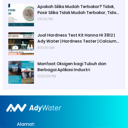
Apakah Silika Mudah Terbakar? Tidak,
Pasir Silika Tidak Mudah Terbakar, Tidak
Beracun, Inert, Namun Berpotensi
1:15:00 PM
Menyebabkan Silicosis Jika Terhirup
Jual Hardness Test Kit Hanna HI 3812 |
Ady Water | Hardness Tester | Calcium
Checker
8:10:00 AM
Manfaat Oksigen bagi Tubuh dan
Berbagai Aplikasi Industri
10:53:00 PM
Alamat: