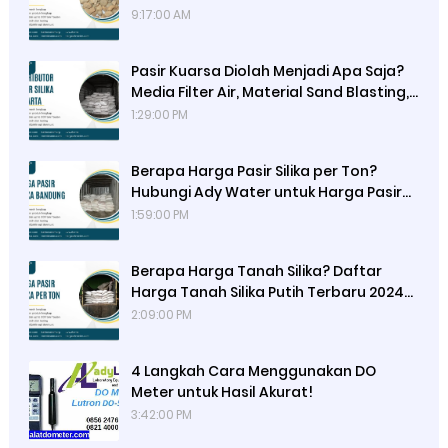
Kaca, Semen, Beton, Keramik, Kosmetik,
9:17:00 AM
Elektronik, dan Lainnya dengan Pasir
Silika dari Ady Water
Pasir Kuarsa Diolah Menjadi Apa Saja?
Media Filter Air, Material Sand Blasting,
Gelas, Kaca, dan Campuran Konstruksi
1:29:00 PM
Seperti Semen, Beton, serta Genteng
Metal
Berapa Harga Pasir Silika per Ton?
Hubungi Ady Water untuk Harga Pasir
Silika Kemasan 50 kg, Hasil Uji Lab
1:59:00 PM
Sucofindo, dan Perbedaan dengan
Pasir Silika Curah
Berapa Harga Tanah Silika? Daftar
Harga Tanah Silika Putih Terbaru 2024
di Ady Water untuk Media Filter Air,
2:09:00 PM
Cartridge Kecil, dan Tabung FRP 1054
4 Langkah Cara Menggunakan DO
Meter untuk Hasil Akurat!
3:42:00 PM