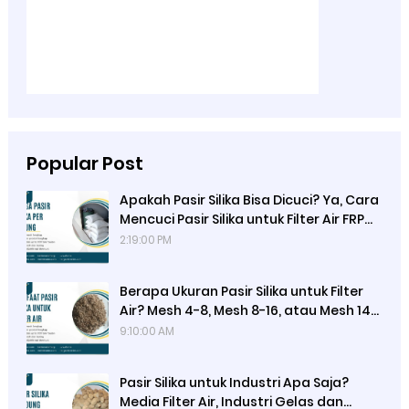
Popular Post
Apakah Pasir Silika Bisa Dicuci? Ya, Cara
Mencuci Pasir Silika untuk Filter Air FRP
dan Filter Aquarium, Backwash, dan
2:19:00 PM
Rinsing
Berapa Ukuran Pasir Silika untuk Filter
Air? Mesh 4-8, Mesh 8-16, atau Mesh 14-
20: Gravel Silika Ideal untuk Penyaringan
9:10:00 AM
Sedimen dan Lumpur dengan Efisiensi
Optimal dari Ady Water
Pasir Silika untuk Industri Apa Saja?
Media Filter Air, Industri Gelas dan