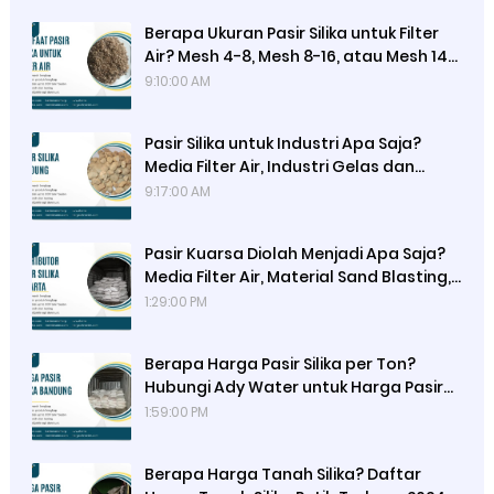
Berapa Ukuran Pasir Silika untuk Filter
Air? Mesh 4-8, Mesh 8-16, atau Mesh 14-
20: Gravel Silika Ideal untuk Penyaringan
9:10:00 AM
Sedimen dan Lumpur dengan Efisiensi
Optimal dari Ady Water
Pasir Silika untuk Industri Apa Saja?
Media Filter Air, Industri Gelas dan
Kaca, Semen, Beton, Keramik, Kosmetik,
9:17:00 AM
Elektronik, dan Lainnya dengan Pasir
Silika dari Ady Water
Pasir Kuarsa Diolah Menjadi Apa Saja?
Media Filter Air, Material Sand Blasting,
Gelas, Kaca, dan Campuran Konstruksi
1:29:00 PM
Seperti Semen, Beton, serta Genteng
Metal
Berapa Harga Pasir Silika per Ton?
Hubungi Ady Water untuk Harga Pasir
Silika Kemasan 50 kg, Hasil Uji Lab
1:59:00 PM
Sucofindo, dan Perbedaan dengan
Pasir Silika Curah
Berapa Harga Tanah Silika? Daftar