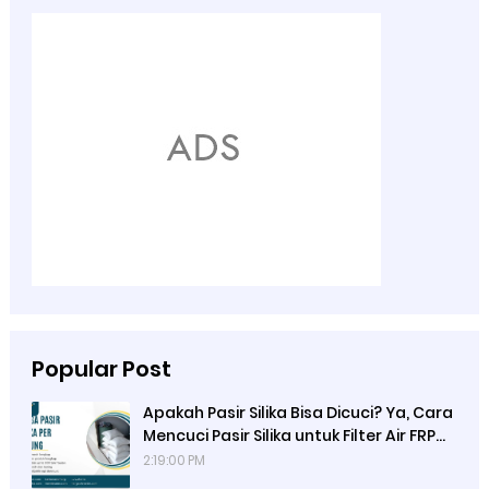
Popular Post
Apakah Pasir Silika Bisa Dicuci? Ya, Cara
Mencuci Pasir Silika untuk Filter Air FRP
dan Filter Aquarium, Backwash, dan
2:19:00 PM
Rinsing