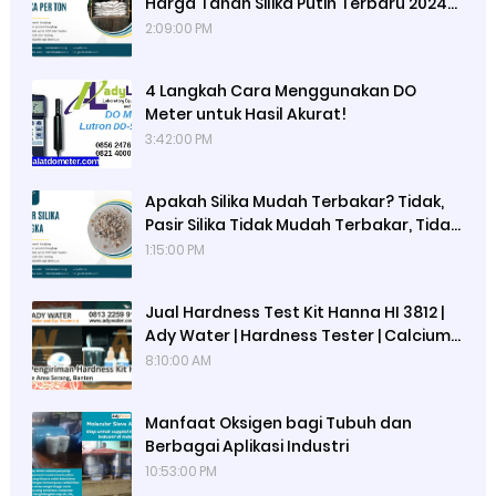
Harga Tanah Silika Putih Terbaru 2024
di Ady Water untuk Media Filter Air,
2:09:00 PM
Cartridge Kecil, dan Tabung FRP 1054
4 Langkah Cara Menggunakan DO
Meter untuk Hasil Akurat!
3:42:00 PM
Apakah Silika Mudah Terbakar? Tidak,
Pasir Silika Tidak Mudah Terbakar, Tidak
Beracun, Inert, Namun Berpotensi
1:15:00 PM
Menyebabkan Silicosis Jika Terhirup
Jual Hardness Test Kit Hanna HI 3812 |
Ady Water | Hardness Tester | Calcium
Checker
8:10:00 AM
Manfaat Oksigen bagi Tubuh dan
Berbagai Aplikasi Industri
10:53:00 PM