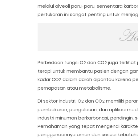
melalui alveoli paru-paru, sementara karbo
pertukaran ini sangat penting untuk menjag
Perbedaan fungsi O
dan CO
juga terlihat
2
2
terapi untuk membantu pasien dengan gang
kadar CO
dalam darah dipantau karena p
2
pernapasan atau metabolisme.
Di sektor industri, O
dan CO
memiliki pera
2
2
pembakaran, pengelasan, dan aplikasi med
industri minuman berkarbonasi, pendingin, 
Pemahaman yang tepat mengenai karakte
penggunaannya aman dan sesuai kebutuha