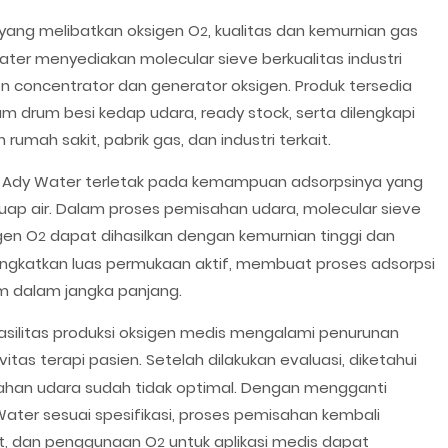
 yang melibatkan oksigen O
, kualitas dan kemurnian gas
2
ter menyediakan molecular sieve berkualitas industri
 concentrator dan generator oksigen. Produk tersedia
am drum besi kedap udara, ready stock, serta dilengkapi
ah sakit, pabrik gas, dan industri terkait.
e Ady Water terletak pada kemampuan adsorpsinya yang
a uap air. Dalam proses pemisahan udara, molecular sieve
gen O
dapat dihasilkan dengan kemurnian tinggi dan
2
ingkatkan luas permukaan aktif, membuat proses adsorpsi
em dalam jangka panjang.
fasilitas produksi oksigen medis mengalami penurunan
as terapi pasien. Setelah dilakukan evaluasi, diketahui
han udara sudah tidak optimal. Dengan mengganti
ter sesuai spesifikasi, proses pemisahan kembali
kat, dan penggunaan O
untuk aplikasi medis dapat
2