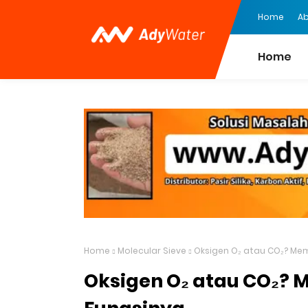
Home
Ab
Home
Home
Molecular Sieve
Oksigen O₂ atau CO₂? M
Oksigen O₂ atau CO₂?