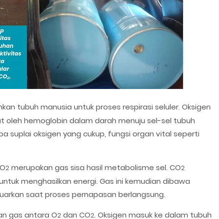
an tubuh manusia untuk proses respirasi seluler. Oksigen
kut oleh hemoglobin dalam darah menuju sel-sel tubuh
suplai oksigen yang cukup, fungsi organ vital seperti
CO
merupakan gas sisa hasil metabolisme sel. CO
2
2
untuk menghasilkan energi. Gas ini kemudian dibawa
eluarkan saat proses pernapasan berlangsung.
an gas antara O
dan CO
. Oksigen masuk ke dalam tubuh
2
2