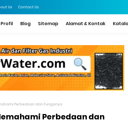
out Us
Contact Us
Profil
Blog
Sitemap
Alamat & Kontak
Katal
emahami Perbedaan dan Fungsinya
 Memahami Perbedaan dan