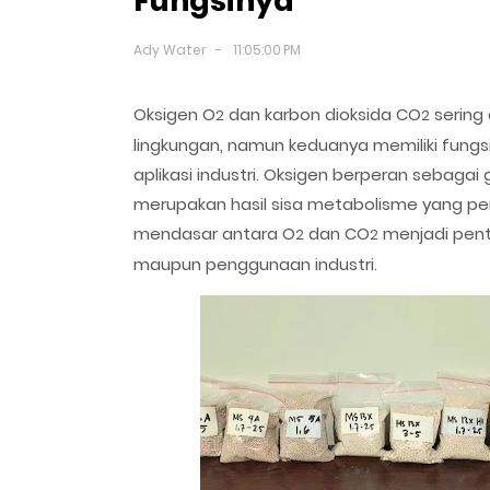
Fungsinya
Ady Water
11:05:00 PM
Oksigen O
dan karbon dioksida CO
sering
2
2
lingkungan, namun keduanya memiliki fung
aplikasi industri. Oksigen berperan sebagai
merupakan hasil sisa metabolisme yang pe
mendasar antara O
dan CO
menjadi penti
2
2
maupun penggunaan industri.