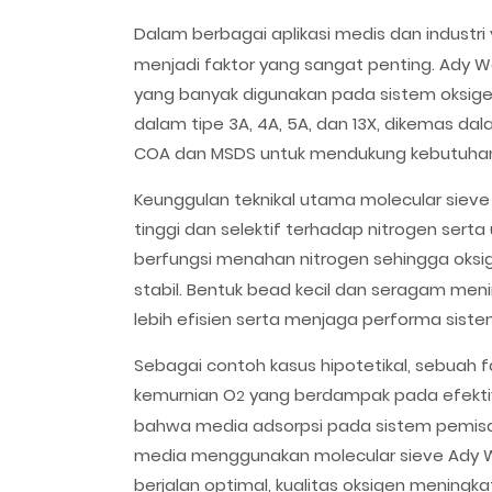
Dalam berbagai aplikasi medis dan industri
menjadi faktor yang sangat penting. Ady Wa
yang banyak digunakan pada sistem oksigen
dalam tipe 3A, 4A, 5A, dan 13X, dikemas dal
COA dan MSDS untuk mendukung kebutuhan rum
Keunggulan teknikal utama molecular siev
tinggi dan selektif terhadap nitrogen sert
berfungsi menahan nitrogen sehingga oksi
stabil. Bentuk bead kecil dan seragam men
lebih efisien serta menjaga performa sist
Sebagai contoh kasus hipotetikal, sebuah 
kemurnian O
yang berdampak pada efektivit
2
bahwa media adsorpsi pada sistem pemisa
media menggunakan molecular sieve Ady Wa
berjalan optimal, kualitas oksigen mening